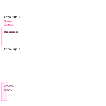
»
Новый
форум
Страница:
1
Новый
форум
Последнее
Тема
Ответов
Просмотров
сообщение
Форум
пуст.
Страница:
1
»
Тестовый
Форум
От
Сервиса.
»
Новый
форум
создать
форум