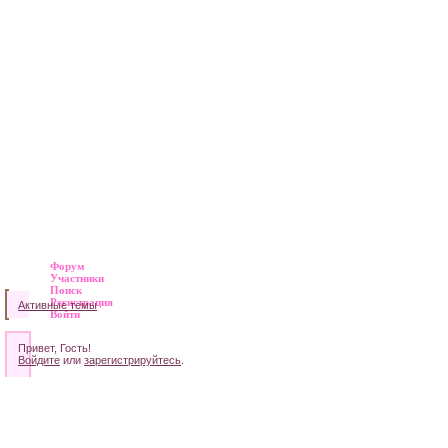
Форум
Участники
Поиск
Регистрация
Активные темы
Войти
Привет, Гость!
Войдите
или
зарегистрируйтесь
.
»
Тестовый
Форум
От
Сервиса.